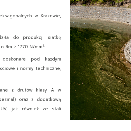
heksagonalnych w Krakowie,
ziła do produkcji siatkę
2
w o Rm ≥ 1770 N/mm
.
y doskonałe pod każdym
ściowe i normy techniczne,
nane z drutów klasy A w
 bezinal) oraz z dodatkową
V, jak również ze stali