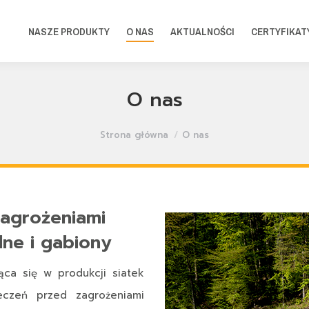
NASZE PRODUKTY
O NAS
AKTUALNOŚCI
CERTYFIKAT
O nas
Jesteś tutaj:
Strona główna
O nas
agrożeniami
lne i gabiony
ca się w produkcji siatek
eczeń przed zagrożeniami