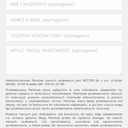
Administratorem Państwa danych osobowych jest NECTOR Sp. z o.o., ul.Szlak
65/502, 31-153 Kraków, NIP: 676-22-23-701.
Przetwarzamy Państwa dane wyłącznie w celu udzielenia odpowiedzi na
pytanie zawarte w formularzu kontaktowym. Podstawa przetwarzania danych
to realizacja prawnie uzasadnionych interesów administratora w postaci
komunikacji z użytkownikami strony. Państwa dane będą przetwarzane nie
dłużej, niż jest to konieczne do udzielenia odpowiedzi, a po tym czasie mogą
być przetwarzane przez okres przedawnienia ewentualnych roszczeń.
Podanie danych jest dobrowolne, ale konieczne do tego, żeby odpowiedzieć
na zadane pytanie. Mają Państwo prawo do żądania dostępu do swoich
danych osobowych, ich sprostowania, usunięcia lub ograniczenia
przetwarzania, a także prawa do: wniesienia sprzeciwu wobec przetwarzania,