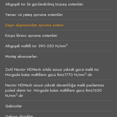
Altıguşəli tor ilə gücləndirilmiş torpaq sistemləri
Yamac və yataq qoruma sistemləri
Daşın düşməsindən qoruma sistemi
Körpü klirens qoruma sistemləri
2
Altıguşəli məftilli tor 390-550 N/mm
Montaj aksesuarları
ZnAl Nector HDMesh örtülü xüsusi yüksək gücə malik tor.
2
Hörgüdə bütün məftillərin gücü Rm≥1770 N/mm
-dir.
Nector HDMesh xüsusi yüksək davamlılığa malik paslanmaz
polad dəmir tor. Hörgüdə bütün məftillərin gücü Rm≥1650
2
N/mm
-dir
Qabionlar
Qabion döşəklər