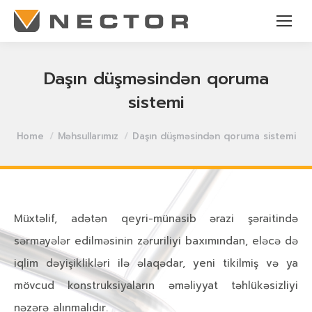
Daşın düşməsindən qoruma
sistemi
You are here:
Home
Məhsullarımız
Daşın düşməsindən qoruma sistemi
Müxtəlif, adətən qeyri-münasib ərazi şəraitində
sərmayələr edilməsinin zəruriliyi baxımından, eləcə də
iqlim dəyişiklikləri ilə əlaqədar, yeni tikilmiş və ya
mövcud konstruksiyaların əməliyyat təhlükəsizliyi
nəzərə alınmalıdır.