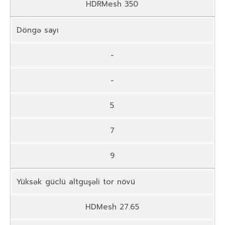
HDRMesh 350
Döngə sayı
-
-
5
7
9
Yüksək güclü altguşəli tor növü
HDMesh 27.65