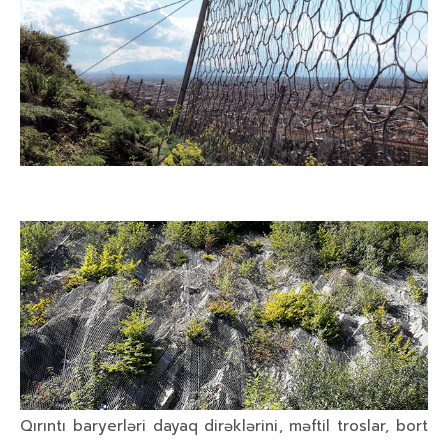
Qırıntı baryerləri dayaq dirəklərini, məftil troslar, bort