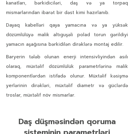
kanatları, bərkidiciləri, daş və ya torpaq
mismarlarından ibarət bir dəst kimi hazırlanıb.
Dayaq kabelləri qaya yamacına və ya yüksək
dözümlülüyə malik altıguşəli polad torun gərildiyi
yamacın aşağısına bərkidilən dirəklərə montaj edilir.
Baryerin tələb olunan enerji intensivliyindən asılı
olaraq, müxtəlif dözümlülük parametrlərinə malik
komponentlərdən istifadə olunur. Müxtəlif kəsişmə
yerlərinin dirəkləri, müxtəlif diametr və güclərdə
troslar, müxtəlif növ mismarlar.
Daş düşməsindən qoruma
sisteminin parametrləri