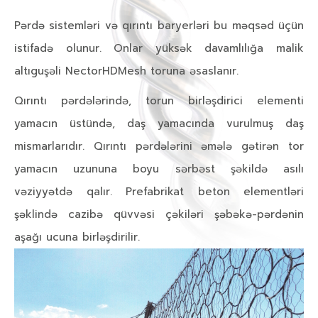
Pərdə sistemləri və qırıntı baryerləri bu məqsəd üçün
istifadə olunur. Onlar yüksək davamlılığa malik
altıguşəli NectorHDMesh toruna əsaslanır.
Qırıntı pərdələrində, torun birləşdirici elementi
yamacın üstündə, daş yamacında vurulmuş daş
mismarlarıdır. Qırıntı pərdələrini əmələ gətirən tor
yamacın uzununa boyu sərbəst şəkildə asılı
vəziyyətdə qalır. Prefabrikat beton elementləri
şəklində cazibə qüvvəsi çəkiləri şəbəkə-pərdənin
aşağı ucuna birləşdirilir.