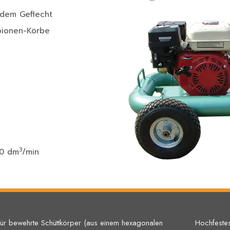
 dem Geflecht
bionen-Körbe
3
80 dm
/min
 für bewehrte Schüttkörper (aus einem hexagonalen
Hochfestes